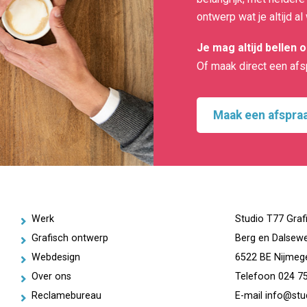
ontwerp wat je altijd al
Je mag altijd bellen 
Of maak direct een afs
Maak een afspra
Werk
Studio T77 Graf
Grafisch ontwerp
Berg en Dalsew
Webdesign
6522 BE Nijmeg
Over ons
Telefoon
024 7
Reclamebureau
E-mail
info@stud