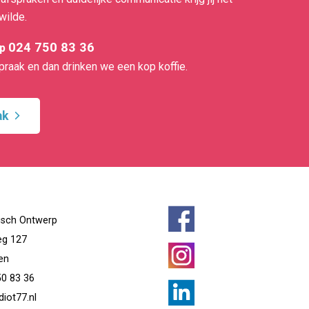
 wilde.
024 750 83 36
op
praak en dan drinken we een kop koffie.
ak
isch Ontwerp
eg 127
en
50 83 36
iot77.nl