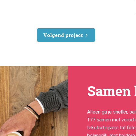
Volgend project
Samen 
Alleen ga je sneller, 
T77 samen met verschi
tekstschrijvers tot fot
belangrijk; met heldere