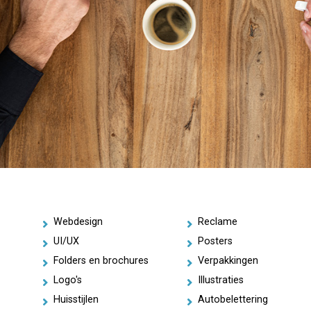
Webdesign
Reclame
UI/UX
Posters
Folders en brochures
Verpakkingen
Logo's
Illustraties
Huisstijlen
Autobelettering